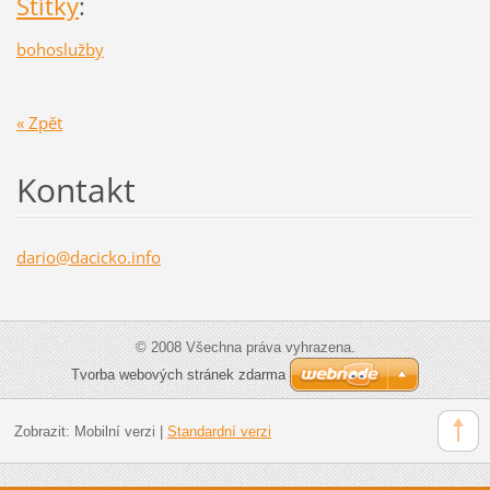
Štítky
:
bohoslužby
« Zpět
Kontakt
dario@da
cicko.in
fo
© 2008 Všechna práva vyhrazena.
Tvorba webových stránek zdarma
Zobrazit:
Mobilní verzi
|
Standardní verzi