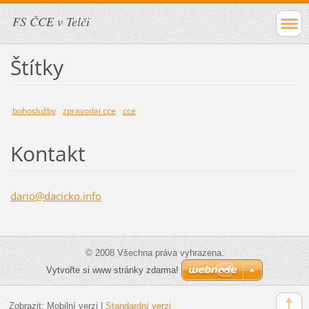
FS ČCE v Telči
Štítky
bohoslužby
zpravodaj cce
cce
Kontakt
dario@da
cicko.in
fo
© 2008 Všechna práva vyhrazena.
Vytvořte si www stránky zdarma!
Zobrazit:
Mobilní verzi
|
Standardní verzi