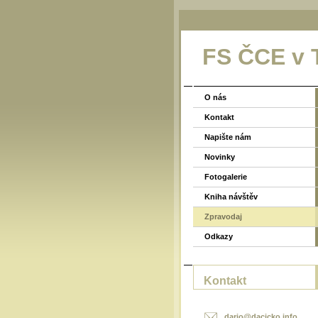
FS ČCE v T
O nás
Kontakt
Napište nám
Novinky
Fotogalerie
Kniha návštěv
Zpravodaj
Odkazy
Kontakt
dario@da
cicko.in
fo