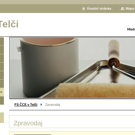
Úvodní stránka
Mapa 
elči
Hled
FS ČCE v Telči
Zpravodaj
Zpravodaj